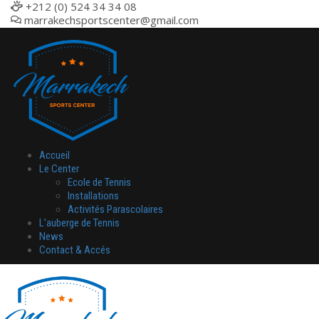
+212 (0) 524 34 34 08
marrakechsportscenter@gmail.com
Accueil
Le Center
Ecole de Tennis
Installations
Activités Parascolaires
L’auberge de Tennis
News
Contact & Accés