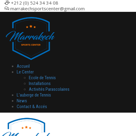
+212 (0) 524 34 34 08
marrakechsportscenter@gmail.com
Accueil
Le Center
Ecole de Tennis
Installations
Activités Parascolaires
L’auberge de Tennis
News
Contact & Accés