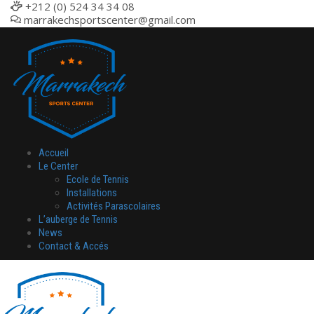
+212 (0) 524 34 34 08
marrakechsportscenter@gmail.com
Accueil
Le Center
Ecole de Tennis
Installations
Activités Parascolaires
L’auberge de Tennis
News
Contact & Accés